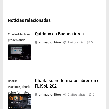
Noticias relacionadas
Quirinux en Buenos Aires
Charlie Martínez
presentando
animacionlibre
1 año atrás
0
Quirinux en
FLISoL 2019
Charla sobre formatos libres en el
Charlie
FLISoL 2021
Martinez, charla
sobre formatos
animacionlibre
5 años atrás
0
libres, FLISoL
2021