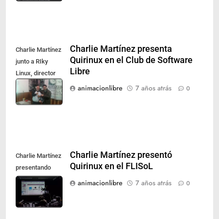
Charlie Martínez presenta
Charlie Martínez
Quirinux en el Club de Software
junto a RIky
Libre
Linux, director
del Club de
animacionlibre
7 años atrás
0
Software Libre.
Charlie Martínez presentó
Charlie Martínez
Quirinux en el FLISoL
presentando
Quirinux en
animacionlibre
7 años atrás
0
FLISoL 2019