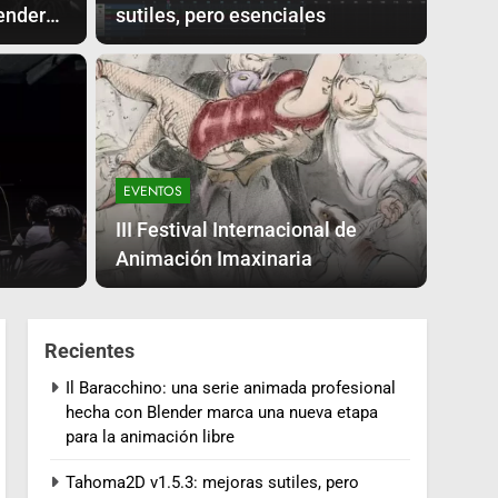
ender
sutiles, pero esenciales
ara la
EVENT
III
uenos Aires
EVENTOS
Ani
ntando Quirinux en lugares emblematicos de
III Festival Internacional de
vio nacer el proyecto, en Argentina.
A Coruñ
Animación Imaxinaria
Recientes
Il Baracchino: una serie animada profesional
hecha con Blender marca una nueva etapa
para la animación libre
Tahoma2D v1.5.3: mejoras sutiles, pero