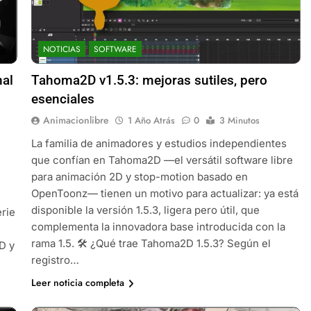
NOTICIAS
SOFTWARE
nal
Tahoma2D v1.5.3: mejoras sutiles, pero
esenciales
Animacionlibre
1 Año Atrás
0
3 Minutos
La familia de animadores y estudios independientes
que confían en Tahoma2D —el versátil software libre
para animación 2D y stop-motion basado en
OpenToonz— tienen un motivo para actualizar: ya está
disponible la versión 1.5.3, ligera pero útil, que
erie
complementa la innovadora base introducida con la
rama 1.5. 🛠 ¿Qué trae Tahoma2D 1.5.3? Según el
D y
registro…
Leer noticia completa