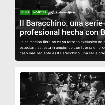
1 Año Atrás
NOTICIAS
SOFTWARE
Tahoma2D v1.5.3: mejo
sutiles, pero esenciales
ntes o
La familia de animadores y estudios independient
e
Tahoma2D —el versátil software libre…
2D