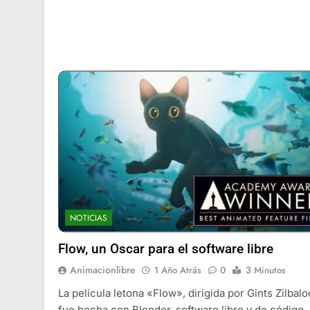
NOTICIAS
Flow, un Oscar para el software libre
Animacionlibre
1 Año Atrás
0
3 Minutos
La película letona «Flow», dirigida por Gints Zilbalo
fue hecha con Blender, software libre y de código