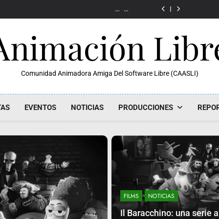
III Festival
Il Baracchino
Animación
profesional 
Internacional de
serie an
III Festival
Imaxinaria
con Bl
Animación
profesional 
Internacional de
marca una 
Imaxinaria
con Bl
Animación
Animación Libr
etapa pa
marca una 
Imaxinaria
animación 
etapa pa
animación 
Comunidad Animadora Amiga Del Software Libre (CAASLI)
TAS
EVENTOS
NOTICIAS
PRODUCCIONES
REPO
FILMS
NOTICIAS
Il Baracchino: una serie