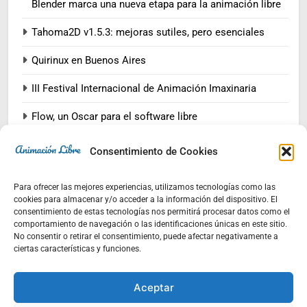
Blender marca una nueva etapa para la animación libre
Tahoma2D v1.5.3: mejoras sutiles, pero esenciales
Quirinux en Buenos Aires
III Festival Internacional de Animación Imaxinaria
Flow, un Oscar para el software libre
Consentimiento de Cookies
Comentarios
Para ofrecer las mejores experiencias, utilizamos tecnologías como las
cookies para almacenar y/o acceder a la información del dispositivo. El
consentimiento de estas tecnologías nos permitirá procesar datos como el
animacionlibre
en
Tahoma2D, la opción a DragonFrame:
comportamiento de navegación o las identificaciones únicas en este sitio.
con escalas y soporte SDLR
No consentir o retirar el consentimiento, puede afectar negativamente a
ciertas características y funciones.
Ruth
en
Tahoma2D, la opción a DragonFrame: con
escalas y soporte SDLR
Aceptar