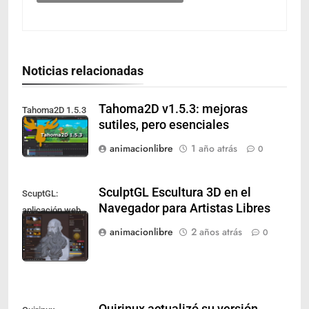
Noticias relacionadas
Tahoma2D v1.5.3: mejoras
Tahoma2D 1.5.3
sutiles, pero esenciales
animacionlibre
1 año atrás
0
SculptGL Escultura 3D en el
ScuptGL:
Navegador para Artistas Libres
aplicación web
para diseño 3D
animacionlibre
2 años atrás
0
Quirinux actualizó su versión