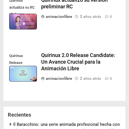
Quirinux
preliminar RC
actualiza su RC
(Release
animacionlibre
2 años atrás
0
Candidate 2)
Quirinux 2.0 Release Candidate:
Quirinux
Un Avance Crucial para la
Release
Animación Libre
Candidate 2024
animacionlibre
2 años atrás
0
Recientes
Il Baracchino: una serie animada profesional hecha con