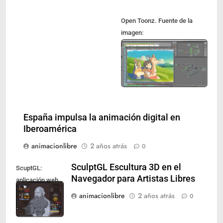
Open Toonz. Fuente de la
imagen:
https://lignux.com/opentoonz-
es-un-software-de-animacion-
2d/
España impulsa la animación digital en
Iberoamérica
animacionlibre
2 años atrás
0
SculptGL Escultura 3D en el
ScuptGL:
Navegador para Artistas Libres
aplicación web
para diseño 3D
animacionlibre
2 años atrás
0