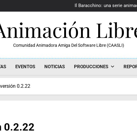
III F
Il Baracchino: una serie anim
Tahoma
Animación Libr
III F
Il Baracchino: una serie anim
Tahoma
III F
Comunidad Animadora Amiga Del Software Libre (CAASLI)
TAS
EVENTOS
NOTICIAS
PRODUCCIONES
REPO
versión 0.2.22
n 0.2.22