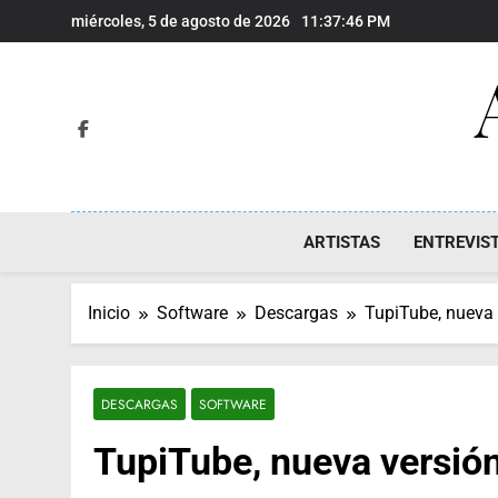
Saltar
miércoles, 5 de agosto de 2026
11:37:46 PM
al
contenido
ARTISTAS
ENTREVIS
Inicio
Software
Descargas
TupiTube, nueva 
DESCARGAS
SOFTWARE
TupiTube, nueva versió