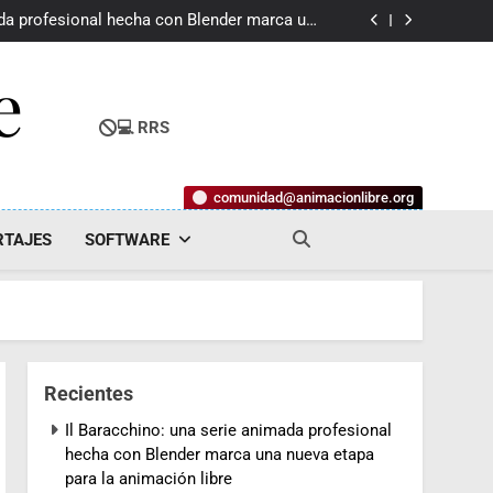
estival Internacional de Animación Imaxinaria
ada profesional hecha con Blender marca una
nueva etapa para la animación libre
2D v1.5.3: mejoras sutiles, pero esenciales
Quirinux en Buenos Aires
e
estival Internacional de Animación Imaxinaria
ada profesional hecha con Blender marca una
nueva etapa para la animación libre
2D v1.5.3: mejoras sutiles, pero esenciales
💻 RRS
Quirinux en Buenos Aires
estival Internacional de Animación Imaxinaria
comunidad@animacionlibre.org
RTAJES
SOFTWARE
Recientes
Il Baracchino: una serie animada profesional
hecha con Blender marca una nueva etapa
para la animación libre