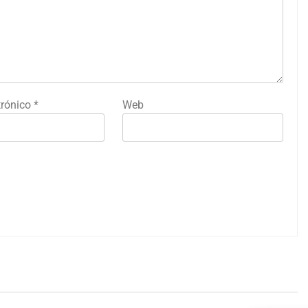
trónico
*
Web